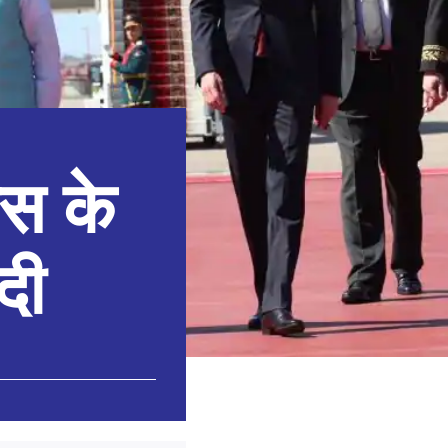
ूस के
दी