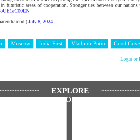
 in futuristic areas of cooperation. Stronger ties between our nations 
om/oUE1aC00EN
arendramodi)
July 8, 2024
a
Moscow
India First
Vladimir Putin
Good Gove
Login or 
EXPLORE
MORE