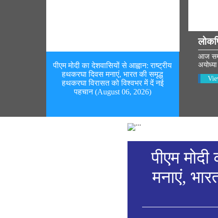
लोकप
आज सम्पू
अयोध्या 
पीएम मोदी का देशवासियों से आह्वान: राष्ट्रीय
हथकरघा दिवस मनाएं, भारत की समृद्ध
Vie
हथकरघा विरासत को विश्वभर में दें नई
पहचान (August 06, 2026)
पीएम मोदी 
मनाएं, भार