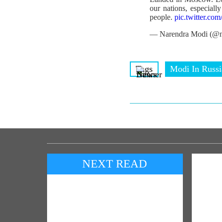
our nations, especially
people.
pic.twitter.c
— Narendra Modi (@n
Tags
Modi In Russi
NEXT READ