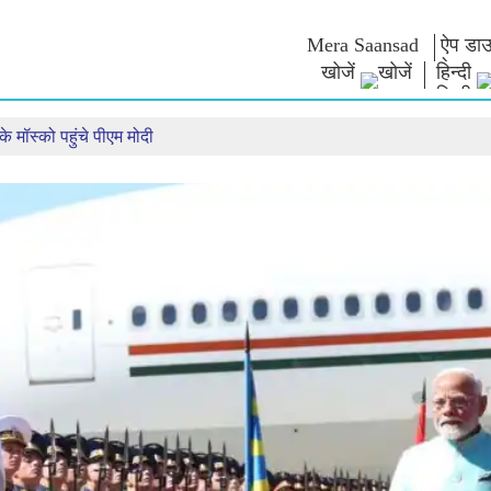
Mera Saansad
ऐप डाउ
खोजें
हिन्दी
े मॉस्को पहुंचे पीएम मोदी
न
शासन
श्रेणियाँ
नमो के विच
त
शासन प्रतिमान
नमो मर्चेंडाइज
एग्जाम वारियर्
वैश्विक पहचान
सेलिब्रेटिंग मदरहुड
कोट्स
इंफोग्राफिक्स
अंतर्राष्‍ट्रीय
भाषण
इनसाइट्स
काशी विकास यात्रा
संबोधन का मू
साक्षात्कार
ब्लॉग