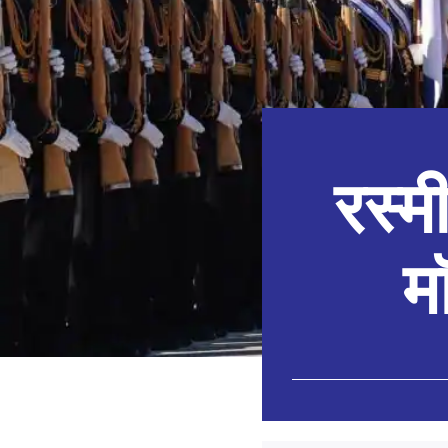
रस्म
म