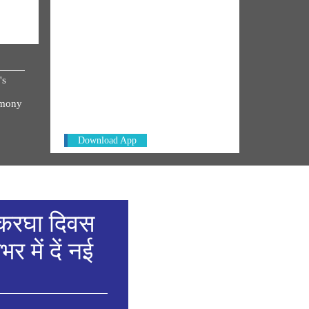
NM ON THE GO
's
Always be the first to hear from the
PM. Get the App Now!
emony
Download App
हथकरघा दिवस
 में दें नई