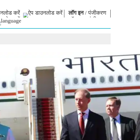
नलोड करें
लॉग इन
/
पंजीकरण
ार
नमो लाइब्रेरी
कनेक्ट
स
फोटो गैलरी
प्रधानमंत्री को लिखें
ई-बुक्स
राष्ट्र की सेवा करें
कवि और लेखक
हमसे संपर्क करें
ल पाठ
ई-ग्रीटिंग्स
दिग्गज बोले
फोटो बूथ