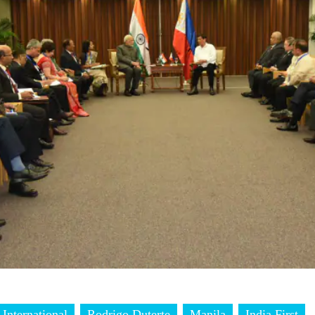
International
Rodrigo Duterte
Manila
India First