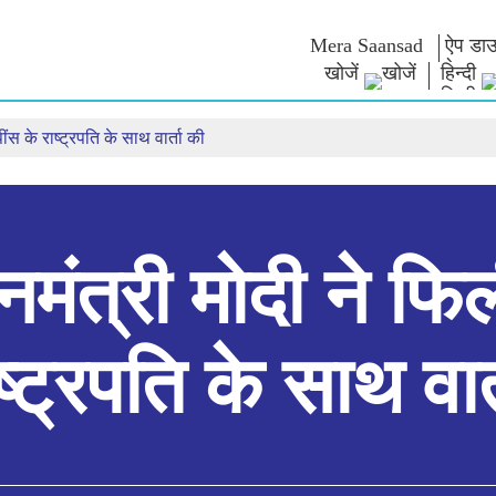
Mera Saansad
ऐप डाउ
खोजें
हिन्दी
ींस के राष्ट्रपति के साथ वार्ता की
न
शासन
श्रेणियाँ
नमो के विच
त
शासन प्रतिमान
नमो मर्चेंडाइज
एग्जाम वारियर्
वैश्विक पहचान
सेलिब्रेटिंग मदरहुड
कोट्स
इंफोग्राफिक्स
अंतर्राष्‍ट्रीय
भाषण
इनसाइट्स
काशी विकास यात्रा
संबोधन का मू
साक्षात्कार
नमंत्री मोदी ने फि
ब्लॉग
ष्ट्रपति के साथ वार