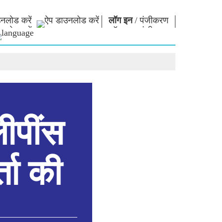
नलोड करें
लॉग इन
/
पंजीकरण
ार
नमो लाइब्रेरी
कनेक्ट
स
फोटो गैलरी
प्रधानमंत्री को लिखें
ई-बुक्स
राष्ट्र की सेवा करें
कवि और लेखक
हमसे संपर्क करें
ल पाठ
ई-ग्रीटिंग्स
दिग्गज बोले
लीपींस
फोटो बूथ
्ता की