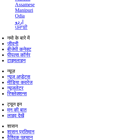
Assamese
Manipuri
Odia
اردو
ਪੰਜਾਬੀ
नमो के बारे में
जीवनी
बीजेपी कनेक्ट
पीपल्स कॉर्नर
टाइमलाइन
न्यूज़
न्यूज़ अप्डेट्स
मीडिया कवरेज
न्यूज़लेटर
रिफ्लेक्शन्स
ट्यून इन
मन की बात
लाइव देखें
शासन
शासन प्रतिमान
वैश्विक पहचान