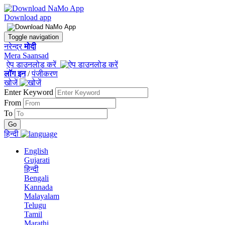
Download app
Toggle navigation
नरेन्द्र
मोदी
Mera Saansad
ऐप डाउनलोड करें
लॉग इन
/
पंजीकरण
खोजें
Enter Keyword
From
To
हिन्दी
English
Gujarati
हिन्दी
Bengali
Kannada
Malayalam
Telugu
Tamil
Marathi