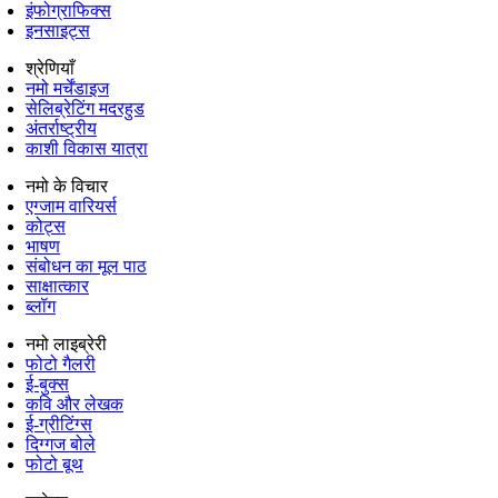
इंफोग्राफिक्स
इनसाइट्स
श्रेणियाँ
नमो मर्चेंडाइज
सेलिब्रेटिंग मदरहुड
अंतर्राष्‍ट्रीय
काशी विकास यात्रा
नमो के विचार
एग्जाम वारियर्स
कोट्स
भाषण
संबोधन का मूल पाठ
साक्षात्कार
ब्लॉग
नमो लाइब्रेरी
फोटो गैलरी
ई-बुक्स
कवि और लेखक
ई-ग्रीटिंग्स
दिग्गज बोले
फोटो बूथ