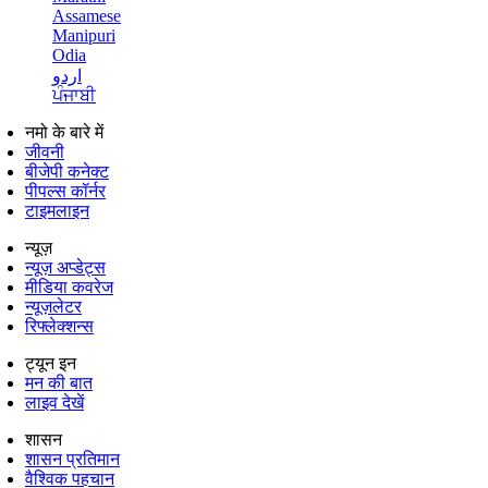
Assamese
Manipuri
Odia
اردو
ਪੰਜਾਬੀ
नमो के बारे में
जीवनी
बीजेपी कनेक्ट
पीपल्स कॉर्नर
टाइमलाइन
न्यूज़
न्यूज़ अप्डेट्स
मीडिया कवरेज
न्यूज़लेटर
रिफ्लेक्शन्स
ट्यून इन
मन की बात
लाइव देखें
शासन
शासन प्रतिमान
वैश्विक पहचान