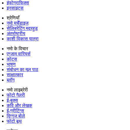
इंफोग्राफिक्स
इनसाइट्स
श्रेणियाँ
नमो मर्चेंडाइज
सेलिब्रेटिंग मदरहुड
अंतर्राष्‍ट्रीय
काशी विकास यात्रा
नमो के विचार
एग्जाम वारियर्स
कोट्स
भाषण
संबोधन का मूल पाठ
साक्षात्कार
ब्लॉग
नमो लाइब्रेरी
फोटो गैलरी
ई-बुक्स
कवि और लेखक
ई-ग्रीटिंग्स
दिग्गज बोले
फोटो बूथ