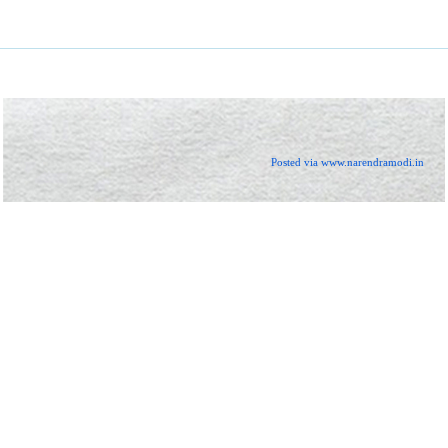
Posted via www.narendramodi.in