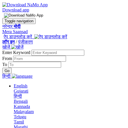
Download app
Toggle navigation
नरेन्द्र
मोदी
Mera Saansad
ऐप डाउनलोड करें
लॉग इन
/
पंजीकरण
खोजें
Enter Keyword
From
To
हिन्दी
English
Gujarati
हिन्दी
Bengali
Kannada
Malayalam
Telugu
Tamil
Marathi