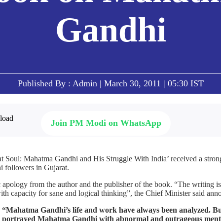
Gandhi
Published By : Admin | March 30, 2011 | 05:30 IST
Join PM Modi on WhatsApp
t Soul: Mahatma Gandhi and His Struggle With India’ received a stro
 followers in Gujarat.
pology from the author and the publisher of the book. “The writing is p
with capacity for sane and logical thinking”, the Chief Minister said an
, “Mahatma Gandhi’s life and work have always been analyzed. But
 portrayed Mahatma Gandhi with abnormal and outrageous mentali