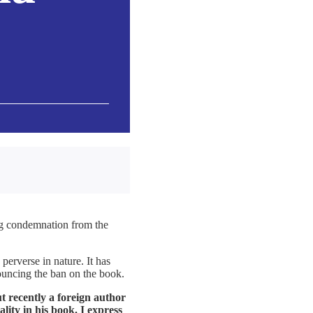
ng condemnation from the
erverse in nature. It has
nouncing the ban on the book.
 recently a foreign author
ty in his book. I express