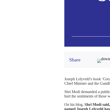
Share
Joseph Lelyveld’s book ‘Grea
Chief Minister and the Gandhi
Shri Modi demanded a public a
hurt the sentiments of those 
On his blog,
Shri Modi said
named Joseph Lelyveld has