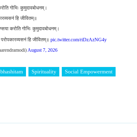
 करोति गोभिः कुमुदावबोधनम्।
कारव्यसनं हि जीवितम्॥
लिप्सया करोति गोभिः कुमुदावबोधनम्।
ां परोपकारव्यसनं हि जीवितम्॥
pic.twitter.com/riDzAzNG4y
arendramodi)
August 7, 2026
bhashitam
Spirituality
Social Empowerment