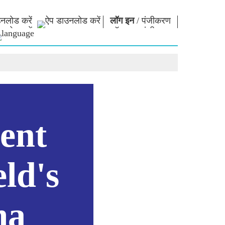
नलोड करें
लॉग इन
/
पंजीकरण
ार
नमो लाइब्रेरी
कनेक्ट
स
फोटो गैलरी
प्रधानमंत्री को लिखें
ई-बुक्स
राष्ट्र की सेवा करें
कवि और लेखक
हमसे संपर्क करें
ल पाठ
ई-ग्रीटिंग्स
दिग्गज बोले
ent
फोटो बूथ
ld's
ma