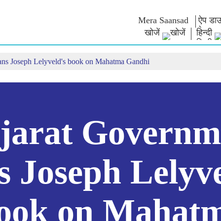
Mera Saansad
ऐप डाउ
खोजें
हिन्दी
ans Joseph Lelyveld's book on Mahatma Gandhi
न
शासन
श्रेणियाँ
नमो के विच
त
शासन प्रतिमान
नमो मर्चेंडाइज
एग्जाम वारियर्
वैश्विक पहचान
सेलिब्रेटिंग मदरहुड
कोट्स
इंफोग्राफिक्स
अंतर्राष्‍ट्रीय
भाषण
इनसाइट्स
काशी विकास यात्रा
संबोधन का मू
साक्षात्कार
jarat Governm
ब्लॉग
s Joseph Lelyve
ook on Mahat