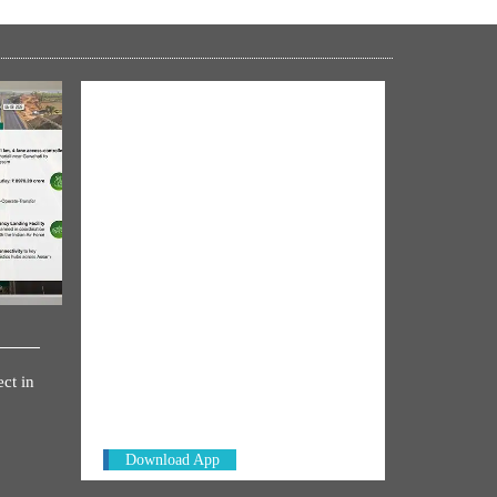
29,
2026
Jai
Bjp
साझा
करें
Ritesh
NM ON THE GO
Ranjan
January
Always be the first to hear from the
ct in
10,
PM. Get the App Now!
2026
Jai
Download App
Bjp