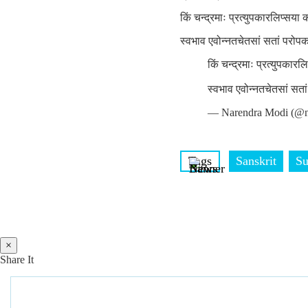
किं चन्द्रमाः प्रत्युपकारलिप्सया
स्वभाव एवोन्नतचेतसां सतां परोप
किं चन्द्रमाः प्रत्युपकार
स्वभाव एवोन्नतचेतसां सत
— Narendra Modi (@n
Tags
Sanskrit
Su
×
Share It