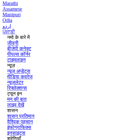
Marathi
Assamese
Manipuri
Odia
اردو
ਪੰਜਾਬੀ
नमो के बारे में
जीवनी
बीजेपी कनेक्ट
पीपल्स कॉर्नर
टाइमलाइन
न्यूज़
न्यूज़ अप्डेट्स
मीडिया कवरेज
न्यूज़लेटर
रिफ्लेक्शन्स
ट्यून इन
मन की बात
लाइव देखें
शासन
शासन प्रतिमान
वैश्विक पहचान
इंफोग्राफिक्स
इनसाइट्स
श्रेणियाँ