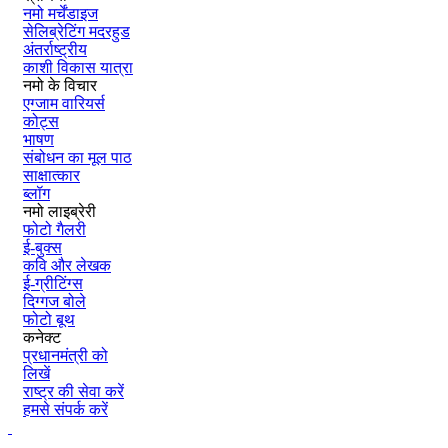
नमो मर्चेंडाइज
सेलिब्रेटिंग मदरहुड
अंतर्राष्‍ट्रीय
काशी विकास यात्रा
नमो के विचार
एग्जाम वारियर्स
कोट्स
भाषण
संबोधन का मूल पाठ
साक्षात्कार
ब्लॉग
नमो लाइब्रेरी
फोटो गैलरी
ई-बुक्स
कवि और लेखक
ई-ग्रीटिंग्स
दिग्गज बोले
फोटो बूथ
कनेक्ट
प्रधानमंत्री को
लिखें
राष्ट्र की सेवा करें
हमसे संपर्क करें