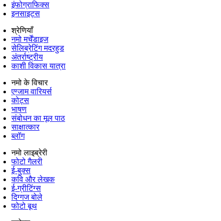
इंफोग्राफिक्स
इनसाइट्स
श्रेणियाँ
नमो मर्चेंडाइज
सेलिब्रेटिंग मदरहुड
अंतर्राष्‍ट्रीय
काशी विकास यात्रा
नमो के विचार
एग्जाम वारियर्स
कोट्स
भाषण
संबोधन का मूल पाठ
साक्षात्कार
ब्लॉग
नमो लाइब्रेरी
फोटो गैलरी
ई-बुक्स
कवि और लेखक
ई-ग्रीटिंग्स
दिग्गज बोले
फोटो बूथ