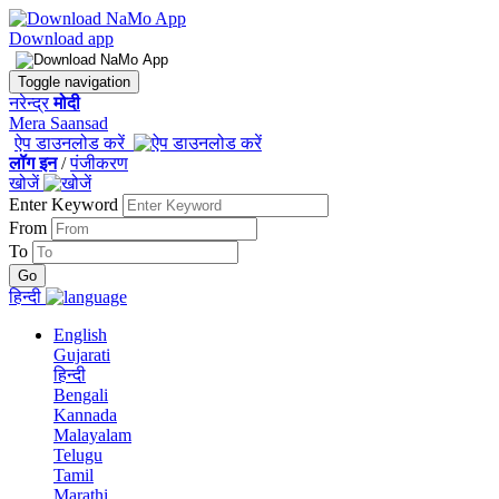
Download app
Toggle navigation
नरेन्द्र
मोदी
Mera Saansad
ऐप डाउनलोड करें
लॉग इन
/
पंजीकरण
खोजें
Enter Keyword
From
To
हिन्दी
English
Gujarati
हिन्दी
Bengali
Kannada
Malayalam
Telugu
Tamil
Marathi