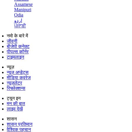
Assamese
Manipuri
Odia
اردو
ਪੰਜਾਬੀ
नमो के बारे में
जीवनी
बीजेपी कनेक्ट
पीपल्स कॉर्नर
टाइमलाइन
न्यूज़
न्यूज़ अप्डेट्स
मीडिया कवरेज
न्यूज़लेटर
रिफ्लेक्शन्स
ट्यून इन
मन की बात
लाइव देखें
शासन
शासन प्रतिमान
वैश्विक पहचान