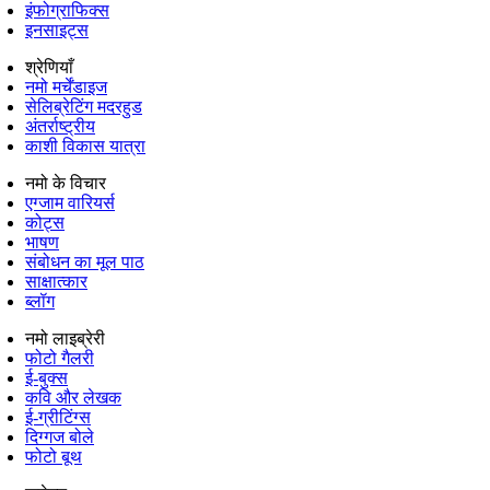
इंफोग्राफिक्स
इनसाइट्स
श्रेणियाँ
नमो मर्चेंडाइज
सेलिब्रेटिंग मदरहुड
अंतर्राष्‍ट्रीय
काशी विकास यात्रा
नमो के विचार
एग्जाम वारियर्स
कोट्स
भाषण
संबोधन का मूल पाठ
साक्षात्कार
ब्लॉग
नमो लाइब्रेरी
फोटो गैलरी
ई-बुक्स
कवि और लेखक
ई-ग्रीटिंग्स
दिग्गज बोले
फोटो बूथ