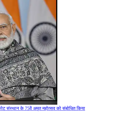
ाजकोट संस्थान के 75वें अमृत महोत्सव को संबोधित किया