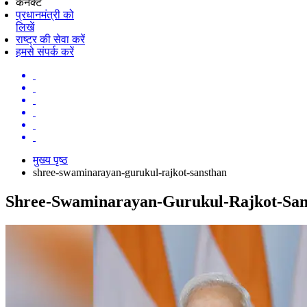
कनेक्ट
प्रधानमंत्री को
लिखें
राष्ट्र की सेवा करें
हमसे संपर्क करें
मुख्य पृष्ठ
shree-swaminarayan-gurukul-rajkot-sansthan
Shree-Swaminarayan-Gurukul-Rajkot-San