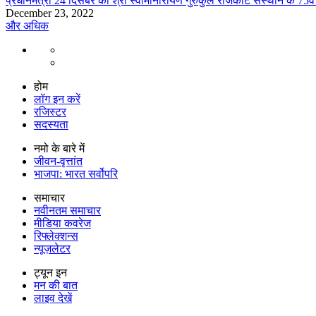
प्रधानमंत्री 24 दिसंबर को श्री स्वामीनारायण गुरुकुल राजकोट संस्थान के 75वें
December 23, 2022
और अधिक
होम
लॉग इन करें
रजिस्टर
सदस्यता
नमो के बारे में
जीवन-वृत्तांत
भाजपा: भारत सर्वोपरि
समाचार
नवीनतम समाचार
मीडिया कवरेज
रिफ्लेक्शन्स
न्यूज़लेटर
ट्यून इन
मन की बात
लाइव देखें