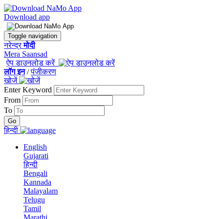
Download app
Toggle navigation
नरेन्द्र
मोदी
Mera Saansad
ऐप डाउनलोड करें
लॉग इन
/
पंजीकरण
खोजें
Enter Keyword
From
To
हिन्दी
English
Gujarati
हिन्दी
Bengali
Kannada
Malayalam
Telugu
Tamil
Marathi