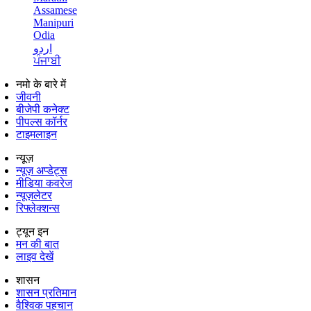
Assamese
Manipuri
Odia
اردو
ਪੰਜਾਬੀ
नमो के बारे में
जीवनी
बीजेपी कनेक्ट
पीपल्स कॉर्नर
टाइमलाइन
न्यूज़
न्यूज़ अप्डेट्स
मीडिया कवरेज
न्यूज़लेटर
रिफ्लेक्शन्स
ट्यून इन
मन की बात
लाइव देखें
शासन
शासन प्रतिमान
वैश्विक पहचान