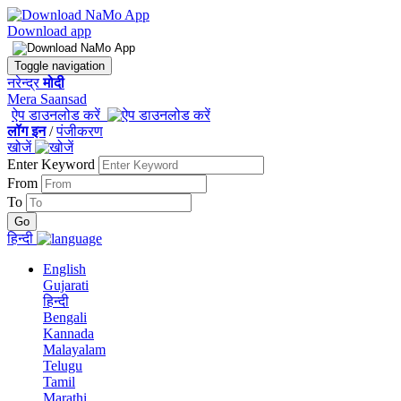
Download app
Toggle navigation
नरेन्द्र
मोदी
Mera Saansad
ऐप डाउनलोड करें
लॉग इन
/
पंजीकरण
खोजें
Enter Keyword
From
To
हिन्दी
English
Gujarati
हिन्दी
Bengali
Kannada
Malayalam
Telugu
Tamil
Marathi