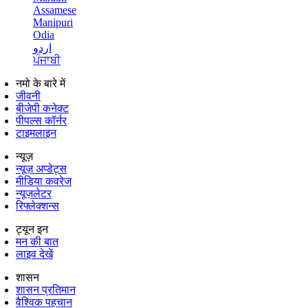
Assamese
Manipuri
Odia
اردو
ਪੰਜਾਬੀ
नमो के बारे में
जीवनी
बीजेपी कनेक्ट
पीपल्स कॉर्नर
टाइमलाइन
न्यूज़
न्यूज़ अप्डेट्स
मीडिया कवरेज
न्यूज़लेटर
रिफ्लेक्शन्स
ट्यून इन
मन की बात
लाइव देखें
शासन
शासन प्रतिमान
वैश्विक पहचान