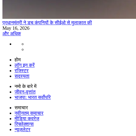
प्रधानमंत्री ने डच कंपनियों के सीईओ से मुलाकात की
May 16, 2026
और अधिक
होम
लॉग इन करें
रजिस्टर
सदस्यता
नमो के बारे में
जीवन-वृत्तांत
भाजपा: भारत सर्वोपरि
समाचार
नवीनतम समाचार
मीडिया कवरेज
रिफ्लेक्शन्स
न्यूज़लेटर