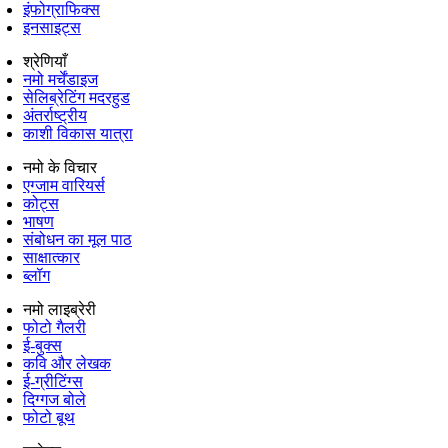
इंफोग्राफिक्स
इनसाइट्स
श्रेणियाँ
नमो मर्चेंडाइज
सेलिब्रेटिंग मदरहुड
अंतर्राष्‍ट्रीय
काशी विकास यात्रा
नमो के विचार
एग्जाम वारियर्स
कोट्स
भाषण
संबोधन का मूल पाठ
साक्षात्कार
ब्लॉग
नमो लाइब्रेरी
फोटो गैलरी
ई-बुक्स
कवि और लेखक
ई-ग्रीटिंग्स
दिग्गज बोले
फोटो बूथ