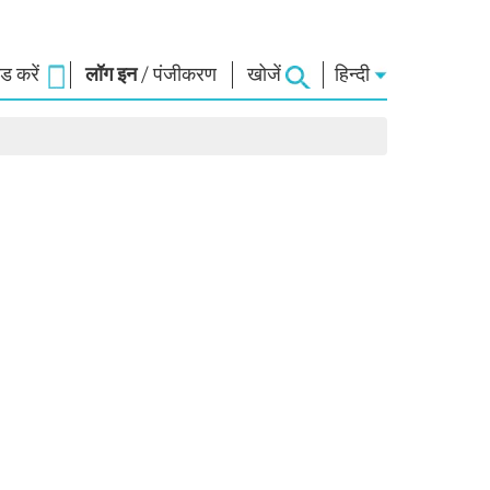
 करें
लॉग इन
/
पंजीकरण
खोजें
हिन्दी
ार
नमो लाइब्रेरी
कनेक्ट
स
फोटो गैलरी
प्रधानमंत्री को लिखें
ई-बुक्स
राष्ट्र की सेवा करें
कवि और लेखक
हमसे संपर्क करें
ल पाठ
ई-ग्रीटिंग्स
दिग्गज बोले
फोटो बूथ