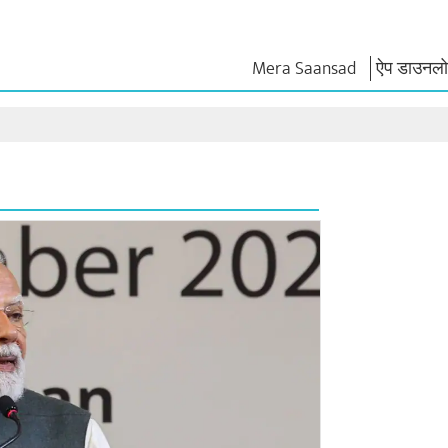
Mera Saansad
ऐप डाउनलोड
न
शासन
श्रेणियाँ
नमो के विच
त
शासन प्रतिमान
नमो मर्चेंडाइज
एग्जाम वारियर्
वैश्विक पहचान
सेलिब्रेटिंग मदरहुड
कोट्स
इंफोग्राफिक्स
अंतर्राष्‍ट्रीय
भाषण
इनसाइट्स
काशी विकास यात्रा
संबोधन का मू
साक्षात्कार
ब्लॉग