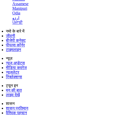
Assamese
Manipuri
Odia
اردو
ਪੰਜਾਬੀ
नमो के बारे में
जीवनी
बीजेपी कनेक्ट
पीपल्स कॉर्नर
टाइमलाइन
न्यूज़
न्यूज़ अप्डेट्स
मीडिया कवरेज
न्यूज़लेटर
रिफ्लेक्शन्स
ट्यून इन
मन की बात
लाइव देखें
शासन
शासन प्रतिमान
वैश्विक पहचान