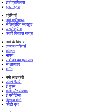
इंफोग्राफिक्स
इनसाइट्स
श्रेणियाँ
नमो मर्चेंडाइज
सेलिब्रेटिंग मदरहुड
अंतर्राष्‍ट्रीय
काशी विकास यात्रा
नमो के विचार
एग्जाम वारियर्स
कोट्स
भाषण
संबोधन का मूल पाठ
साक्षात्कार
ब्लॉग
नमो लाइब्रेरी
फोटो गैलरी
ई-बुक्स
कवि और लेखक
ई-ग्रीटिंग्स
दिग्गज बोले
फोटो बूथ