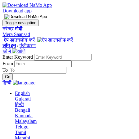
Download app
Toggle navigation
नरेन्द्र
मोदी
Mera Saansad
ऐप डाउनलोड करें
लॉग इन
/
पंजीकरण
खोजें
Enter Keyword
From
To
हिन्दी
English
Gujarati
हिन्दी
Bengali
Kannada
Malayalam
Telugu
Tamil
Marathi