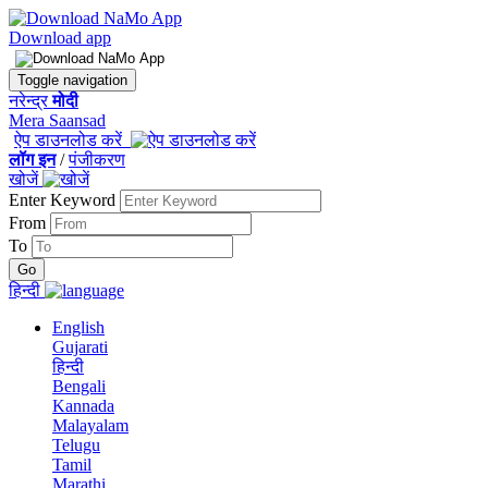
Download app
Toggle navigation
नरेन्द्र
मोदी
Mera Saansad
ऐप डाउनलोड करें
लॉग इन
/
पंजीकरण
खोजें
Enter Keyword
From
To
हिन्दी
English
Gujarati
हिन्दी
Bengali
Kannada
Malayalam
Telugu
Tamil
Marathi