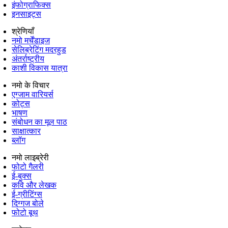
इंफोग्राफिक्स
इनसाइट्स
श्रेणियाँ
नमो मर्चेंडाइज
सेलिब्रेटिंग मदरहुड
अंतर्राष्‍ट्रीय
काशी विकास यात्रा
नमो के विचार
एग्जाम वारियर्स
कोट्स
भाषण
संबोधन का मूल पाठ
साक्षात्कार
ब्लॉग
नमो लाइब्रेरी
फोटो गैलरी
ई-बुक्स
कवि और लेखक
ई-ग्रीटिंग्स
दिग्गज बोले
फोटो बूथ