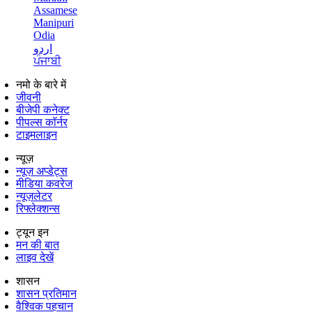
Assamese
Manipuri
Odia
اردو
ਪੰਜਾਬੀ
नमो के बारे में
जीवनी
बीजेपी कनेक्ट
पीपल्स कॉर्नर
टाइमलाइन
न्यूज़
न्यूज़ अप्डेट्स
मीडिया कवरेज
न्यूज़लेटर
रिफ्लेक्शन्स
ट्यून इन
मन की बात
लाइव देखें
शासन
शासन प्रतिमान
वैश्विक पहचान