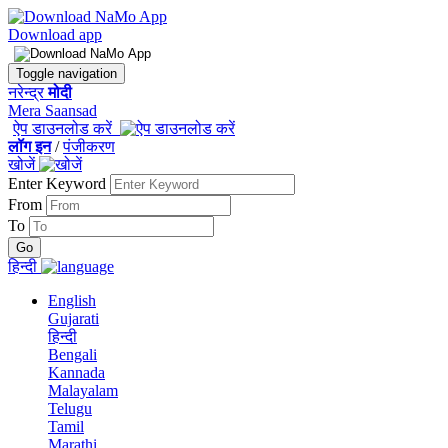
Download app
Toggle navigation
नरेन्द्र
मोदी
Mera Saansad
ऐप डाउनलोड करें
लॉग इन
/
पंजीकरण
खोजें
Enter Keyword
From
To
हिन्दी
English
Gujarati
हिन्दी
Bengali
Kannada
Malayalam
Telugu
Tamil
Marathi