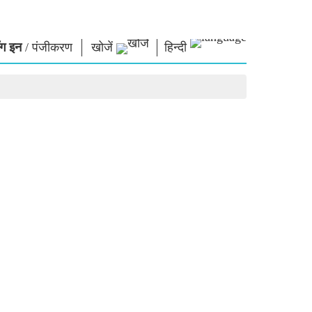
ग इन
/
पंजीकरण
खोजें
हिन्दी
ार
नमो लाइब्रेरी
कनेक्ट
स
फोटो गैलरी
प्रधानमंत्री को लिखें
ई-बुक्स
राष्ट्र की सेवा करें
कवि और लेखक
हमसे संपर्क करें
ल पाठ
ई-ग्रीटिंग्स
दिग्गज बोले
फोटो बूथ