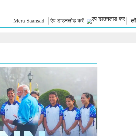
Mera Saansad
ऐप डाउनलोड करें
लॉ
न
शासन
श्रेणियाँ
नमो के विच
त
शासन प्रतिमान
नमो मर्चेंडाइज
एग्जाम वारियर्
वैश्विक पहचान
सेलिब्रेटिंग मदरहुड
कोट्स
इंफोग्राफिक्स
अंतर्राष्‍ट्रीय
भाषण
इनसाइट्स
काशी विकास यात्रा
संबोधन का मू
साक्षात्कार
ब्लॉग