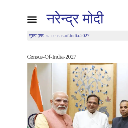
नरेन्द्र
मोदी
Toggle
navigation
मुख्य पृष्ठ
census-of-india-2027
नमो के बारे में
न्यूज़
ट्यून इ
जीवनी
न्यूज़ अप्डेट्स
मन की बा
बीजेपी कनेक्ट
मीडिया कवरेज
लाइव देखें
Census-Of-India-2027
पीपल्स कॉर्नर
न्यूज़लेटर
टाइमलाइन
रिफ्लेक्शन्स