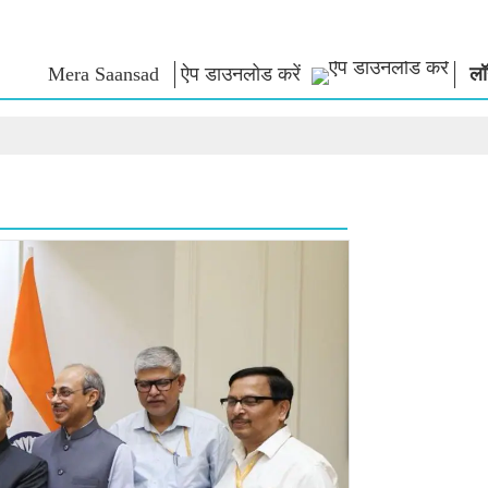
Mera Saansad
ऐप डाउनलोड करें
लॉ
न
शासन
श्रेणियाँ
नमो के विच
त
शासन प्रतिमान
नमो मर्चेंडाइज
एग्जाम वारियर्
वैश्विक पहचान
सेलिब्रेटिंग मदरहुड
कोट्स
इंफोग्राफिक्स
अंतर्राष्‍ट्रीय
भाषण
इनसाइट्स
काशी विकास यात्रा
संबोधन का मू
साक्षात्कार
ब्लॉग