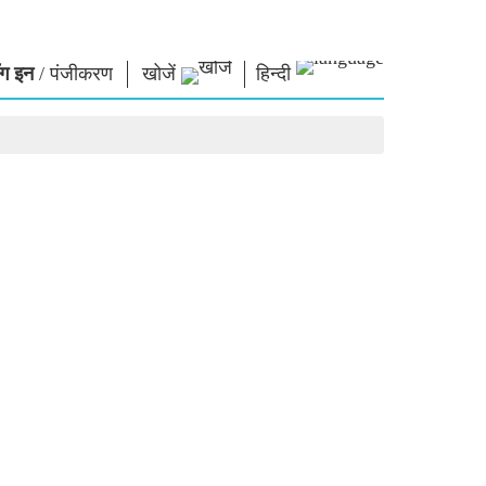
ग इन
/
पंजीकरण
खोजें
हिन्दी
ार
नमो लाइब्रेरी
कनेक्ट
स
फोटो गैलरी
प्रधानमंत्री को लिखें
ई-बुक्स
राष्ट्र की सेवा करें
कवि और लेखक
हमसे संपर्क करें
ल पाठ
ई-ग्रीटिंग्स
दिग्गज बोले
फोटो बूथ