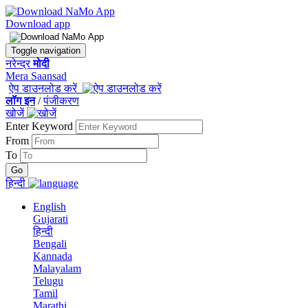
Download app
Toggle navigation
नरेन्द्र
मोदी
Mera Saansad
ऐप डाउनलोड करें
लॉग इन
/
पंजीकरण
खोजें
Enter Keyword
From
To
हिन्दी
English
Gujarati
हिन्दी
Bengali
Kannada
Malayalam
Telugu
Tamil
Marathi