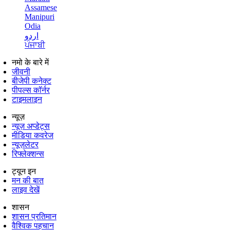
Assamese
Manipuri
Odia
اردو
ਪੰਜਾਬੀ
नमो के बारे में
जीवनी
बीजेपी कनेक्ट
पीपल्स कॉर्नर
टाइमलाइन
न्यूज़
न्यूज़ अप्डेट्स
मीडिया कवरेज
न्यूज़लेटर
रिफ्लेक्शन्स
ट्यून इन
मन की बात
लाइव देखें
शासन
शासन प्रतिमान
वैश्विक पहचान