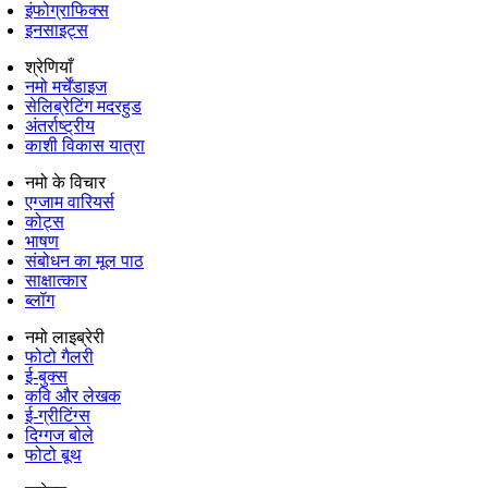
इंफोग्राफिक्स
इनसाइट्स
श्रेणियाँ
नमो मर्चेंडाइज
सेलिब्रेटिंग मदरहुड
अंतर्राष्‍ट्रीय
काशी विकास यात्रा
नमो के विचार
एग्जाम वारियर्स
कोट्स
भाषण
संबोधन का मूल पाठ
साक्षात्कार
ब्लॉग
नमो लाइब्रेरी
फोटो गैलरी
ई-बुक्स
कवि और लेखक
ई-ग्रीटिंग्स
दिग्गज बोले
फोटो बूथ