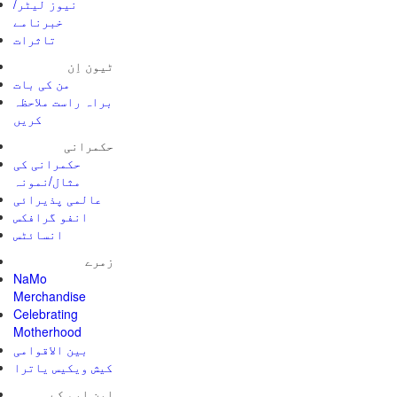
نیوز لیٹر/
خبرنامے
تاثرات
ٹیون اِن
من کی بات
براہ راست ملاحظہ
کریں
حکمرانی
حکمرانی کی
مثال/نمونہ
عالمی پذیرائی
انفو گرافکس
انسائٹس
زمرے
NaMo
Merchandise
Celebrating
Motherhood
بین الاقوامی
کیش ویکیس یاترا
این ایم کے