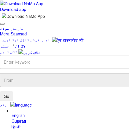
Download app
Toggle
نارندر
مودی
navigation
Mera Saansad
اپلی کیشن ڈاؤن لوڈ کریں
لاگ اِن
/
رجسٹر
تلاش کریں
Enter
Keyword
From
اردو
English
Gujarati
हिन्दी