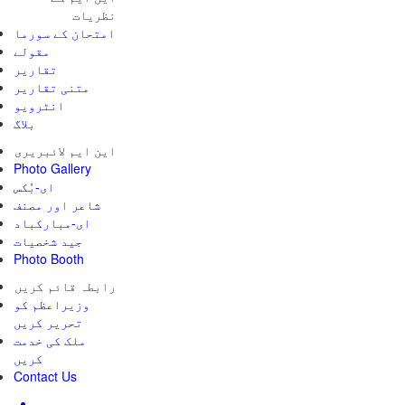
نظریات
امتحان کے سورما
مقولے
تقاریر
متنی تقاریر
انٹرویو
بلاگ
این ایم لائبریری
Photo Gallery
ای-بُکس
شاعر اور مصنف
ای-مبارکباد
جید شخصیات
Photo Booth
رابطہ قائم کریں
وزیراعظم کو
تحریر کریں
ملک کی خدمت
کریں
Contact Us