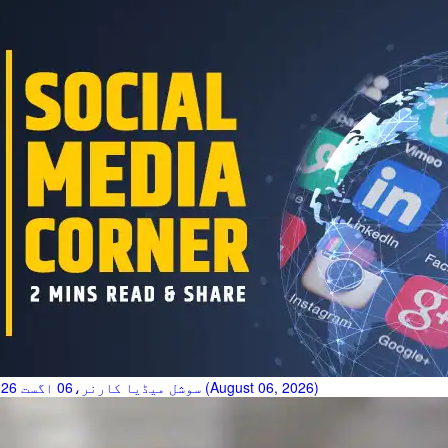
سوشل میڈیا کارنر،06 اگست 2026 (August 06, 2026)