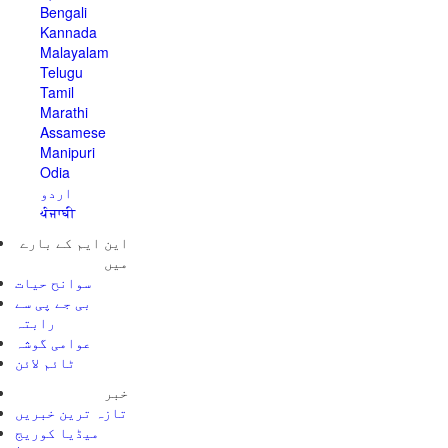
Bengali
Kannada
Malayalam
Telugu
Tamil
Marathi
Assamese
Manipuri
Odia
اردو
ਪੰਜਾਬੀ
این ایم کے بارے
میں
سوانح حیات
بی جے پی سے
رابتہ
عوامی گوشہ
ٹائم لائن
خبر
تازہ ترین خبریں
میڈیا کوریج