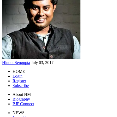
Hindol Sengupta
July 03, 2017
HOME
Login
Register
Subscribe
About NM
Biography
BJP Connect
NEWS