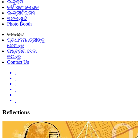
ଇ-ବୁକ୍ସ
କବି ଏବଂ ଲେଖକ
ଇ-ଗ୍ରୀଟିଙ୍ଗସ
ଷ୍ଟଲୱାର୍ଟ
Photo Booth
କନେକ୍ଟ
ପ୍ରଧାନମନ୍ତ୍ରୀଙ୍କୁ
ଲେଖନ୍ତୁ
ରାଷ୍ଟ୍ରର ସେବା
କରନ୍ତୁ
Contact Us
Reflections