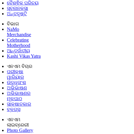
ବୈଶ୍ଵିକ ପରିଚୟ
ସୂଚନାନକ୍ସା
ଅନ୍ତଦୃଷ୍ଟି
ବିଭାଗ
NaMo
Merchandise
Celebrating
Motherhood
ଆନ୍ତର୍ଜାତୀୟ
Kashi Vikas Yatra
ଏନଏମ ବିଚାର
ପରୀକ୍ଷା
ୱାରିୟାର
ଉଦ୍ଧୃତାଂଶ
ଅଭିଭାଷଣ
ଅଭିଭାଷଣର
ମୂଳପାଠ
ସାକ୍ଷାତକାର
ବ୍ଳଗ୍ସ
ଏନଏମ
ଲାଇବ୍ରେରୀ
Photo Gallery