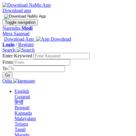
Download app
Toggle navigation
Narendra
Modi
Mera Saansad
Download App
Login
/
Register
Search
Enter Keyword
From
To
Odia
English
Gujarati
हिन्दी
Bengali
Kannada
Malayalam
Telugu
Tamil
Marathi