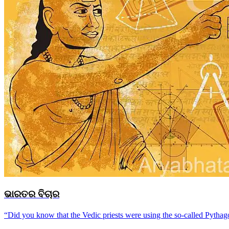
ଭାରତର ବିଚାର
“Did you know that the Vedic priests were using the so-called Pythag