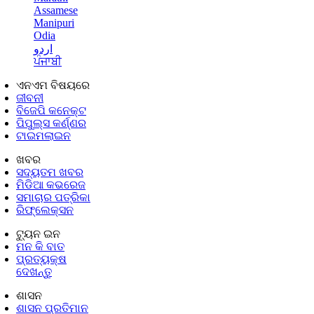
Assamese
Manipuri
Odia
اردو
ਪੰਜਾਬੀ
ଏନଏମ ବିଷୟରେ
ଜୀବନୀ
ବିଜେପି କନେକ୍ଟ
ପିପୁଲ୍ସ କର୍ଣ୍ଣର
ଟାଇମଲାଇନ
ଖବର
ସଦ୍ୟତମ ଖବର
ମିଡିଆ କଭରେଜ
ସମାଚାର ପତ୍ରିକା
ରିଫ୍ଲେକ୍ସନ
ଟ୍ୟୁନ ଇନ
ମନ କି ବାତ
ପ୍ରତ୍ୟକ୍ଷ
ଦେଖନ୍ତୁ
ଶାସନ
ଶାସନ ପ୍ରତିମାନ