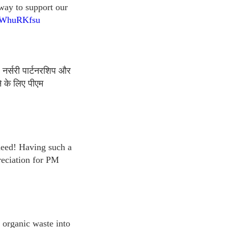
 way to support our
qnWhuRKfsu
 नर्सरी पार्टनरशिप और
े के लिए पीएम
 need! Having such a
reciation for PM
organic waste into