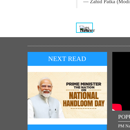
— Zahid Patka (Modi
Tags
NEXT READ
POP
PM Na