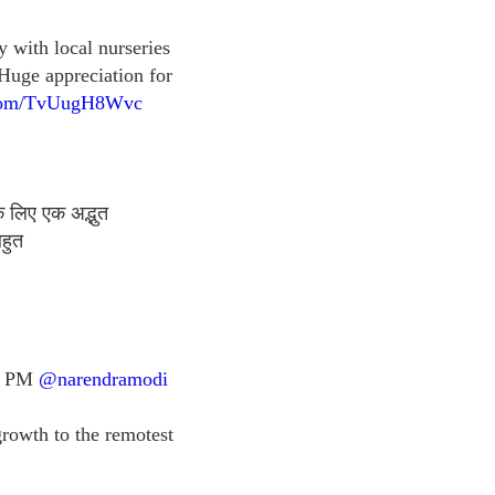
y with local nurseries
Huge appreciation for
r.com/TvUugH8Wvc
े लिए एक अद्भुत
हुत
ks PM
@narendramodi
growth to the remotest