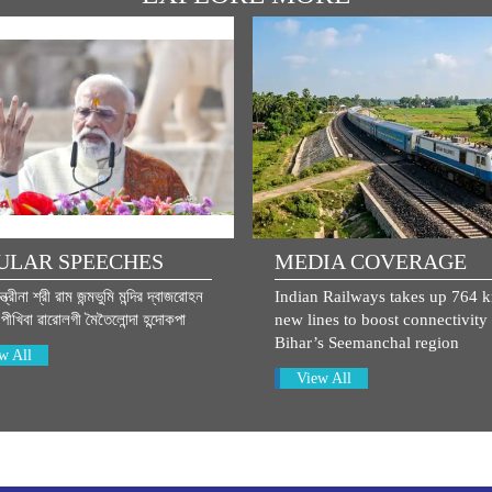
ULAR SPEECHES
MEDIA COVERAGE
্ত্রীনা শ্রী রাম জন্মভুমি মন্দির দ্বাজরোহন
Indian Railways takes up 764 
ীখিবা ৱারোলগী মৈতৈলোন্দা হন্দোকপা
new lines to boost connectivity 
Bihar’s Seemanchal region
w All
View All