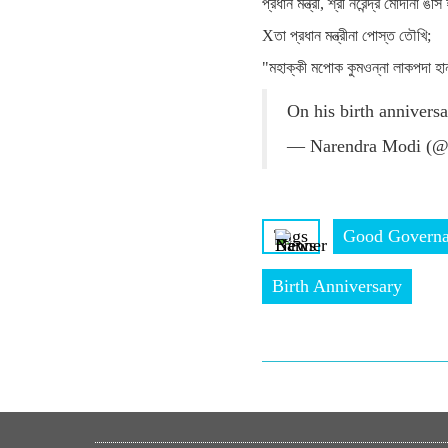
প্রধান মন্ত্রী, শ্রী নরেন্দ্র মোদীনা 
Xতা প্রধান মন্ত্রীনা পোস্ত তৌখি;
"মহাক্কী মপোক কুমওন্না লাকপদা হান্
On his birth annivers
— Narendra Modi (@
Tags
Good Govern
Birth Anniversary