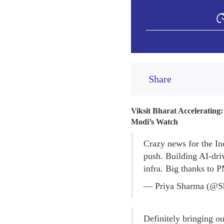
স
Share
Viksit Bharat Accelerating
Modi’s Watch
Crazy news for the In
push. Building AI-dri
infra. Big thanks to
— Priya Sharma (@S
Definitely bringing o