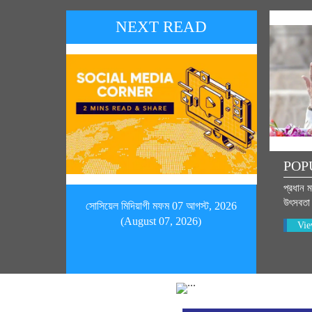
NEXT READ
POP
প্রধান মন
উৎসবতা প
সোসিয়েল মিদিয়াগী মফম 07 আগস্ট, 2026
(August 07, 2026)
Vie