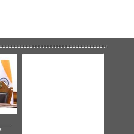
NM ON THE GO
গী
Always be the first to hear from the