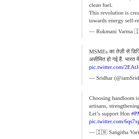
clean fuel.
This revolution is cr
towards energy self-r
— Rukmani Varma 🇮
MSMEs का तेज़ी से डिजिटल
असीमित हो गई हैं. भारत 
pic.twitter.com/2EAt
— Sridhar (@iamSrid
Choosing handloom is 
artisans, strengthenin
Let’s support Hon
#P
pic.twitter.com/6qs7
— 🇮🇳 Sangitha Vari