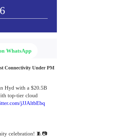
26
 on WhatsApp
ast Connectivity Under PM
 in Hyd with a $20.5B
th top-tier cloud
itter.com/jJJAltbEbq
nity celebration! 🧵📷