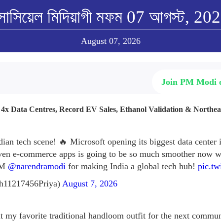
োসিয়েল মিদিয়াগী মফম 07 আগস্ট, 20
August 07, 2026
Join PM Modi
: 4x Data Centres, Record EV Sales, Ethanol Validation & Northe
dian tech scene! 🔥 Microsoft opening its biggest data center
ven e-commerce apps is going to be so much smoother now wi
 PM
@narendramodi
for making India a global tech hub!
pic.tw
h11217456Priya)
August 7, 2026
ut my favorite traditional handloom outfit for the next commu