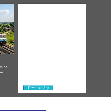
NM ON THE GO
km of
Always be the first to hear from the
in
PM. Get the App Now!
Download App