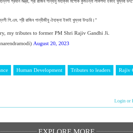
ঙসি হান্নগী প্রধান মন্ত্রী, শ্রী রাজিব গান্ধীবু মহাক্কী মপোক কুমওন্না লাকপদা ইকাই খুম্নবা উৎ
নগী পি.এম. শ্রী রাজিব গান্ধীজীবু ঐহাক্না ইকাই খুম্নবা উৎচরি।"
ary, my tributes to former PM Shri Rajiv Gandhi Ji.
narendramodi)
August 20, 2023
ance
Human Development
Tributes to leaders
Rajiv
Login or 
EXPLORE MORE