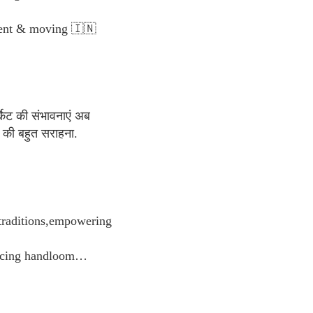
yment & moving 🇮🇳
्केट की संभावनाएं अब
की बहुत सराहना.
 traditions,empowering
bracing handloom…