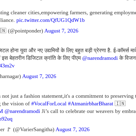
eating cleaner cities,empowering farmers, generating emplo
eliance.
pic.twitter.com/QfUG1QdW1b
🇳 (@pointponder)
August 7, 2026
 होना युवा और नए उद्यमियों के लिए बहुत बड़ी प्रेरणा है. ई-कॉमर्स मार
में इस बेहतरीन डिजिटल क्रांति के लिए पीएम
@narendramodi
के विजन 
J43m2v
harnagar)
August 7, 2026
not just a fashion statement,it's a commitment to preserving
g the vision of
#VocalForLocal
#AtmanirbharBharat
🇮🇳
M
@narendramodi
Ji’s call to celebrate our weavers by em
xp92uq
er 🚩 (@VarierSangitha)
August 7, 2026