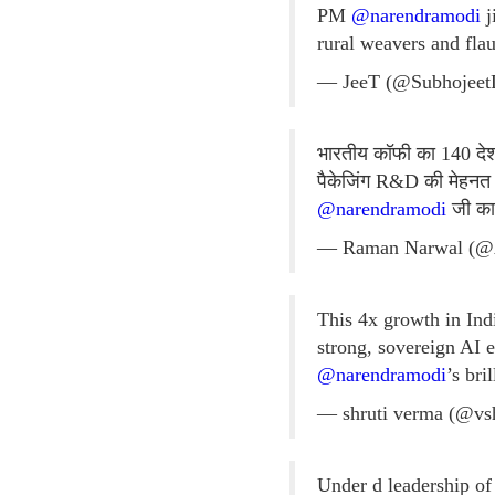
PM
@narendramodi
j
rural weavers and flau
— JeeT (@Subhojee
भारतीय कॉफी का 140 देशों
पैकेजिंग R&D की मेहनत 
@narendramodi
जी का 
— Raman Narwal (@
This 4x growth in Ind
strong, sovereign AI 
@narendramodi
’s bri
— shruti verma (@vs
Under d leadership o