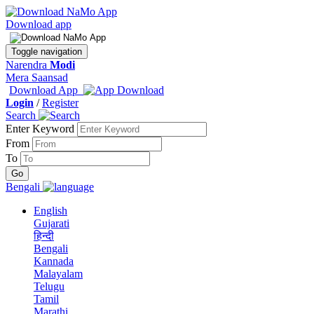
Download app
Toggle navigation
Narendra
Modi
Mera Saansad
Download App
Login
/
Register
Search
Enter Keyword
From
To
Bengali
English
Gujarati
हिन्दी
Bengali
Kannada
Malayalam
Telugu
Tamil
Marathi