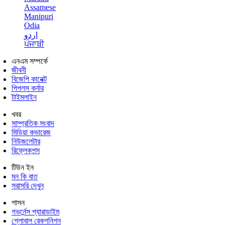
Assamese
Manipuri
Odia
اردو
ਪੰਜਾਬੀ
এনএম সম্পর্কে
জীবনী
বিজেপি কানেক্ট
পিপলস কর্নার
টাইমলাইন
খবর
সাম্প্রতিক সংবাদ
মিডিয়া কভারেজ
নিউজলেটার
রিফ্লেকশন্স
টিউন ইন
মন কি বাত
সরাসরি দেখুন
শাসন
গভর্নেন্স প্যারাডাইম
গ্লোবাল রেকগনিশন