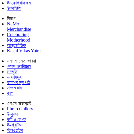
ইনফোগ্রাফিকস
ইনসাইটস
বিভাগ
NaMo
Merchandise
Celebrating
Motherhood
আন্তর্জাতিক
Kashi Vikas Yatra
এনএম চিন্তা ভাবনা
এক্সাম ওয়ারিয়রস
উদ্ধৃতি
ভাষণসমূহ
ভাষণের মূল পাঠ
সাক্ষাৎকার
ব্লগ
এনএম লাইব্রেরি
Photo Gallery
ই-বুকস
কবি ও লেখক
ই-গ্রিটিংস
স্টলওয়ার্টস