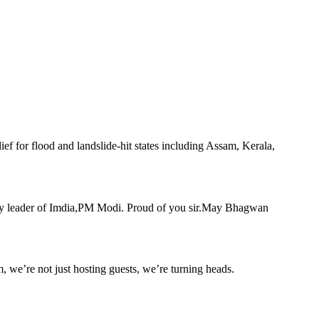
ief for flood and landslide-hit states including Assam, Kerala,
ionary leader of Imdia,PM Modi. Proud of you sir.May Bhagwan
m, we’re not just hosting guests, we’re turning heads.