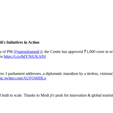
's Initiatives in Action
ip of PM
@narendramodi
ji, the Centre has approved ₹1,000 crore in rel
ens
https://t.co/8dYNiUKAPd
ivers 3 parliament addresses..a diplomatic marathon by a tireless, vis
pic.twitter.com/AUFQiHl9Lo
d built to scale. Thanks to Modi ji's push for innovation & global touris