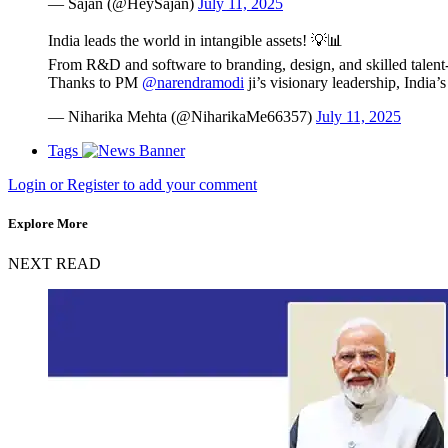
— Sajan (@HeySajan)
July 11, 2025
India leads the world in intangible assets! 💡📊
From R&D and software to branding, design, and skilled talent
Thanks to PM
@narendramodi
ji’s visionary leadership, India’s
— Niharika Mehta (@NiharikaMe66357)
July 11, 2025
Tags
Login or Register to add your comment
Explore More
NEXT READ