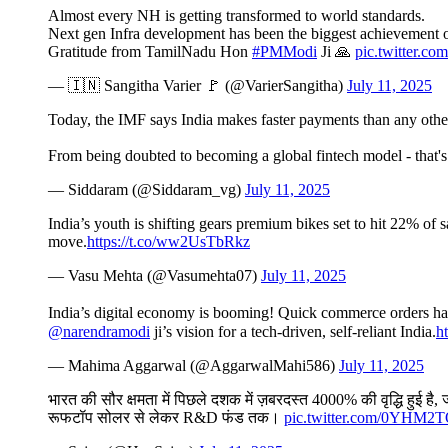
Almost every NH is getting transformed to world standards.
Next gen Infra development has been the biggest achievement
Gratitude from TamilNadu Hon
#PMModi
Ji 🙏
pic.twitter.
— 🇮🇳 Sangitha Varier 🚩 (@VarierSangitha)
July 11, 2025
Today, the IMF says India makes faster payments than any other
From being doubted to becoming a global fintech model - that's
— Siddaram (@Siddaram_vg)
July 11, 2025
India’s youth is shifting gears premium bikes set to hit 22% of 
move.
https://t.co/ww2UsTbRkz
— Vasu Mehta (@Vasumehta07)
July 11, 2025
India’s digital economy is booming! Quick commerce orders hav
@narendramodi
ji’s vision for a tech-driven, self-reliant India.
h
— Mahima Aggarwal (@AggarwalMahi586)
July 11, 2025
भारत की सौर क्षमता में पिछले दशक में ज़बरदस्त 4000% की वृद्धि हुई ह
रूफटॉप सोलर से लेकर R&D फंड तक।
pic.twitter.com/0YHM2