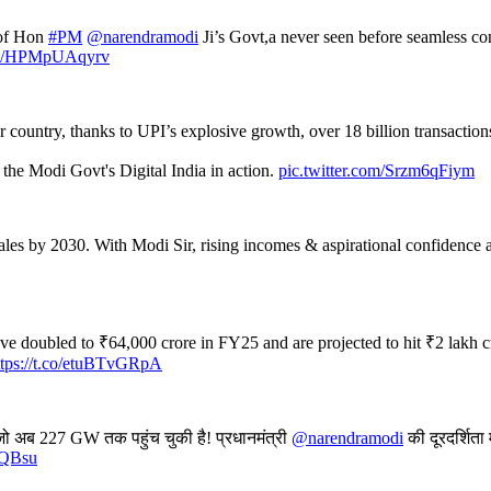
 of Hon
#PM
@narendramodi
Ji’s Govt,a never seen before seamless c
com/HPMpUAqyrv
 country, thanks to UPI’s explosive growth, over 18 billion transactio
 the Modi Govt's Digital India in action.
pic.twitter.com/Srzm6qFiym
sales by 2030. With Modi Sir, rising incomes & aspirational confidence 
e doubled to ₹64,000 crore in FY25 and are projected to hit ₹2 lakh cr
ttps://t.co/etuBTvGRpA
ै, जो अब 227 GW तक पहुंच चुकी है! प्रधानमंत्री
@narendramodi
की दूरदर्शिता 
TQBsu