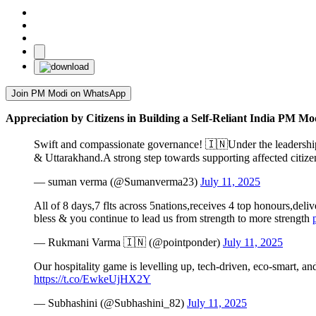
Join PM Modi on WhatsApp
Appreciation by Citizens in Building a Self-Reliant India PM Modi
Swift and compassionate governance! 🇮🇳Under the leadersh
& Uttarakhand.A strong step towards supporting affected citiz
— suman verma (@Sumanverma23)
July 11, 2025
All of 8 days,7 flts across 5nations,receives 4 top honours,del
bless & you continue to lead us from strength to more strength
— Rukmani Varma 🇮🇳 (@pointponder)
July 11, 2025
Our hospitality game is levelling up, tech-driven, eco-smart, an
https://t.co/EwkeUjHX2Y
— Subhashini (@Subhashini_82)
July 11, 2025